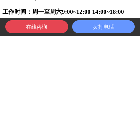
工作时间：周一至周六9:00~12:00 14:00~18:00
0760-88888885
在线咨询
拨打电话
1
2
3
4
13924959599 (微信同号)
电邮：vip@fangke.vip
地址：深圳市前海世茂大厦金融中心29楼
FonkaLink | 访客云，智能化 • 全流程 • 访客管理
！
访客云
/
访客机
/
访客系统
国家高新技术企业 - 广东省软件企业 - 科技型中小企业
软件著作权登记号：2023R11L0938663
Copyright © 2008-2025 Booen, All Rights Reserved
广东布恩网络有限公司
访客云科技（深圳）有限公司
版权所
有
粤公网安备 44049102496798号
粤ICP2024282734号